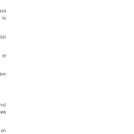
eid
 te
dat
 je
den
nst
een
 en