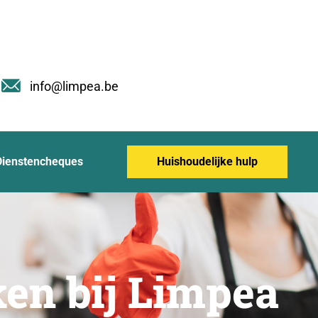
info@limpea.be
Dienstencheques
Huishoudelijke hulp
en bij Limpea