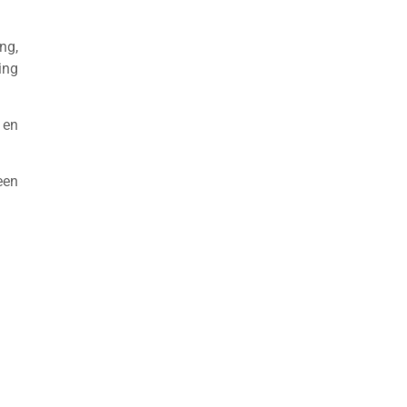
ng,
ing
en
een