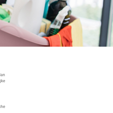
dan
jke
che