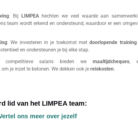
ving
: Bij
LIMPEA
hechten we veel waarde aan samenwerki
an ons team wordt erkend en ondersteund, waardoor er een omgev
ling
: We investeren in je toekomst met
doorlopende training
potentieel en ondersteunen je bij elke stap.
 competitieve salaris bieden we
maaltijdcheques
, 
n
om je inzet te belonen. We dekken ook je
reiskosten
.
d lid van het LIMPEA team:
Vertel ons meer over jezelf